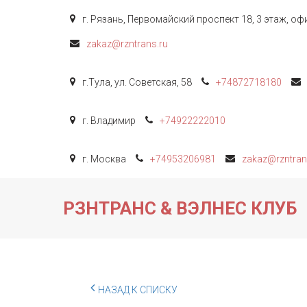
г. Рязань
,
Первомайский проспект 18, 3 этаж
,
офи
zakaz@rzntrans.ru
г.Тула
,
ул. Советская, 58
+74872
718180
г. Владимир
+74922
222010
г. Москва
+74953206981
zakaz@rzntran
РЗНТРАНС & ВЭЛНЕС КЛУБ
НАЗАД К СПИСКУ