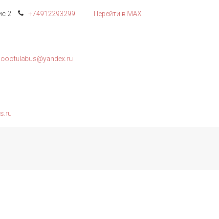
с 2
+74912
293299
Перейти в MAX
oootulabus@yandex.ru
s.ru