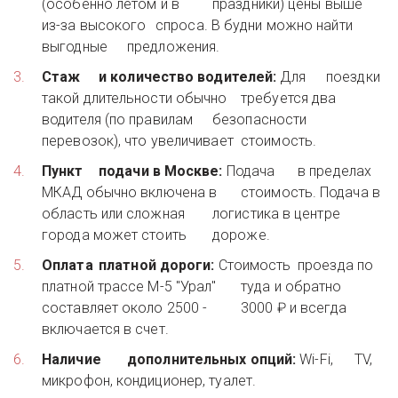
(особенно летом и в 	праздники) цены выше 
из-за высокого 	спроса. В будни можно найти 
выгодные 	предложения. 
Стаж 	и количество водителей:
 Для 	поездки 
такой длительности обычно 	требуется два 
водителя (по правилам 	безопасности 
перевозок), что увеличивает 	стоимость. 
Пункт 	подачи в Москве:
 Подача 	в пределах 
МКАД обычно включена в 	стоимость. Подача в 
область или сложная 	логистика в центре 
города может стоить 	дороже. 
Оплата 	платной дороги:
 Стоимость 	проезда по 
платной трассе М-5 "Урал" 	туда и обратно 
составляет около 2500 - 	3000 ₽ и всегда 
включается в счет. 
Наличие 	дополнительных опций:
 Wi-Fi, 	TV, 
микрофон, кондиционер, туалет. 