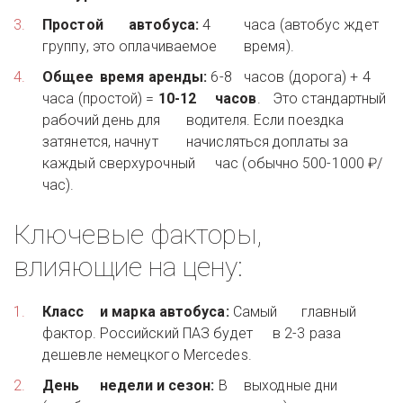
Простой 	автобуса:
 4 	часа (автобус ждет 
группу, это оплачиваемое 	время). 
Общее 	время аренды:
 6-8 	часов (дорога) + 4 
часа (простой) = 
10-12 	часов
. 	Это стандартный 
рабочий день для 	водителя. Если поездка 
затянется, начнут 	начисляться доплаты за 
каждый сверхурочный 	час (обычно 500-1000 ₽/
час). 
Ключевые факторы, 
влияющие на цену:
Класс 	и марка автобуса:
 Самый 	главный 
фактор. Российский ПАЗ будет 	в 2-3 раза 
дешевле немецкого Mercedes. 
День 	недели и сезон:
 В 	выходные дни 