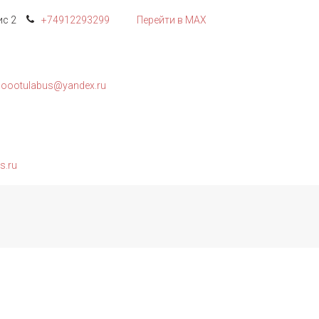
с 2
+74912
293299
Перейти в MAX
oootulabus@yandex.ru
s.ru