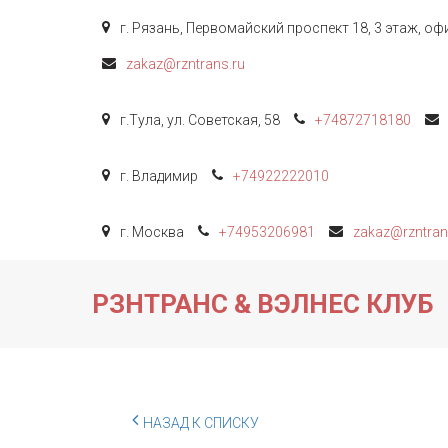
г. Рязань
,
Первомайский проспект 18, 3 этаж
,
офи
zakaz@rzntrans.ru
г.Тула
,
ул. Советская, 58
+74872
718180
г. Владимир
+74922
222010
г. Москва
+74953206981
zakaz@rzntran
РЗНТРАНС & ВЭЛНЕС КЛУБ
НАЗАД К СПИСКУ