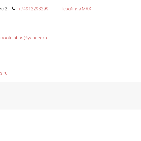
с 2
+74912
293299
Перейти в MAX
oootulabus@yandex.ru
s.ru