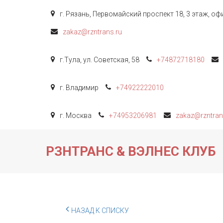
г. Рязань
,
Первомайский проспект 18, 3 этаж
,
офи
zakaz@rzntrans.ru
г.Тула
,
ул. Советская, 58
+74872
718180
г. Владимир
+74922
222010
г. Москва
+74953206981
zakaz@rzntran
РЗНТРАНС & ВЭЛНЕС КЛУБ
НАЗАД К СПИСКУ