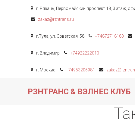
г. Рязань
,
Первомайский проспект 18, 3 этаж
,
офи
zakaz@rzntrans.ru
г.Тула
,
ул. Советская, 58
+74872
718180
г. Владимир
+74922
222010
г. Москва
+74953206981
zakaz@rzntran
РЗНТРАНС & ВЭЛНЕС КЛУБ
Та