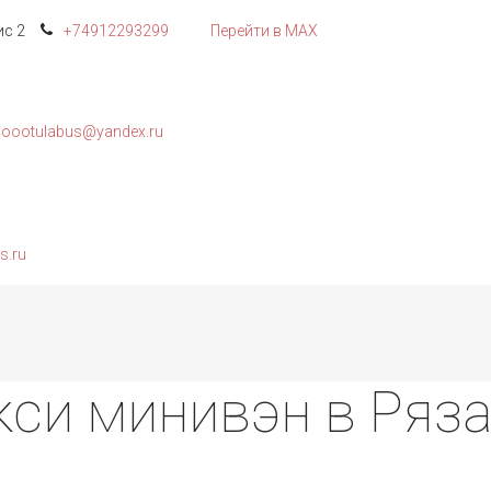
с 2
+74912
293299
Перейти в MAX
oootulabus@yandex.ru
s.ru
кси минивэн в Ряз